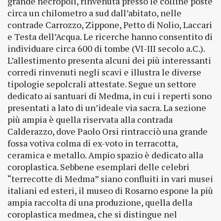
grande necropoli, rinvenuta presso le colline poste
circa un chilometro a sud dall’abitato, nelle
contrade Carrozzo, Zippone, Petto di Nolio, Laccari
e Testa dell’Acqua. Le ricerche hanno consentito di
individuare circa 600 di tombe (VI-III secolo a.C.).
L’allestimento presenta alcuni dei più interessanti
corredi rinvenuti negli scavi e illustra le diverse
tipologie sepolcrali attestate. Segue un settore
dedicato ai santuari di Medma, in cui i reperti sono
presentati a lato di un’ideale via sacra. La sezione
più ampia è quella riservata alla contrada
Calderazzo, dove Paolo Orsi rintracciò una grande
fossa votiva colma di ex-voto in terracotta,
ceramica e metallo. Ampio spazio è dedicato alla
coroplastica. Sebbene esemplari delle celebri
“terrecotte di Medma” siano confluiti in vari musei
italiani ed esteri, il museo di Rosarno espone la più
ampia raccolta di una produzione, quella della
coroplastica medmea, che si distingue nel