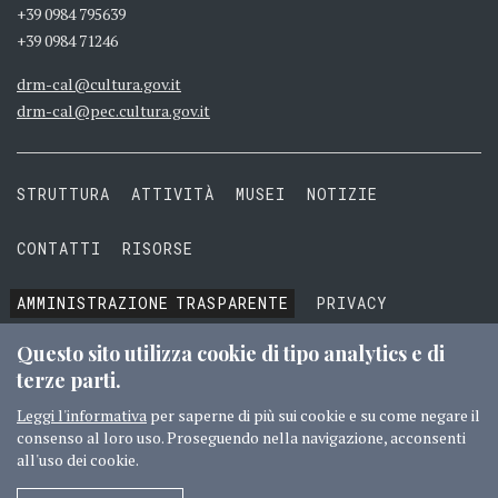
+39 0984 795639
+39 0984 71246
drm-cal@cultura.gov.it
drm-cal@pec.cultura.gov.it
STRUTTURA
ATTIVITÀ
MUSEI
NOTIZIE
CONTATTI
RISORSE
AMMINISTRAZIONE
TRASPARENTE
PRIVACY
COOKIE
TERMINI E CONDIZIONI
Questo sito utilizza cookie di tipo analytics e di
terze parti.
Leggi l'informativa
per saperne di più sui cookie e su come negare il
consenso al loro uso. Proseguendo nella navigazione, acconsenti
© 2016 MIBACT TUTTI I DIRITTI RISERVATI
CREDITI
all'uso dei cookie.
SEGUICI