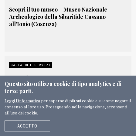
Scopri il tuo museo – Museo Nazionale
Archeologico della Sibaritide Cassano
all’Ionio (Cosenza)
CARTA DEI SERVIZI
Carta dei servizi – Museo e Parco
Questo sito utilizza cookie di tipo analytics e di
archeologico “Archeoderi” – Bova Marina
terze parti.
Leggi l'informativa
per saperne di più sui cookie e su come negare il
consenso al loro uso. Proseguendo nella navigazione, acconsenti
all'uso dei cookie.
ACCETTO
CARTA DEI SERVIZI