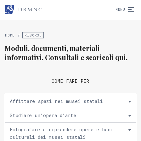
D
R
M
N
C
MENU
HOME
/
RISORSE
Moduli, documenti, materiali
informativi. Consultali e scaricali qui.
COME FARE PER
Affittare spazi nei musei statali
Studiare un’opera d’arte
Fotografare e riprendere opere e beni
culturali dei musei statali