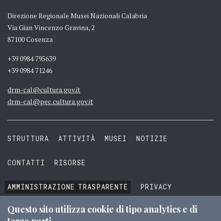
Direzione Regionale Musei Nazionali Calabria
Via Gian Vincenzo Gravina, 2
87100 Cosenza
+39 0984 795639
+39 0984 71246
drm-cal@cultura.gov.it
drm-cal@pec.cultura.gov.it
STRUTTURA
ATTIVITÀ
MUSEI
NOTIZIE
CONTATTI
RISORSE
AMMINISTRAZIONE
TRASPARENTE
PRIVACY
COOKIE
TERMINI E CONDIZIONI
Questo sito utilizza cookie di tipo analytics e di