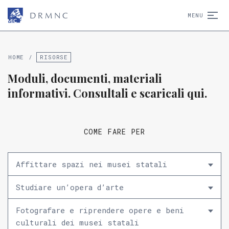
D
R
M
N
C
MENU
HOME
/
RISORSE
Moduli, documenti, materiali
informativi. Consultali e scaricali qui.
COME FARE PER
Affittare spazi nei musei statali
Studiare un’opera d’arte
Fotografare e riprendere opere e beni
culturali dei musei statali