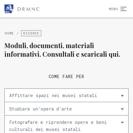
D
R
M
N
C
MENU
HOME
/
RISORSE
Moduli, documenti, materiali
informativi. Consultali e scaricali qui.
COME FARE PER
Affittare spazi nei musei statali
Studiare un’opera d’arte
Fotografare e riprendere opere e beni
culturali dei musei statali