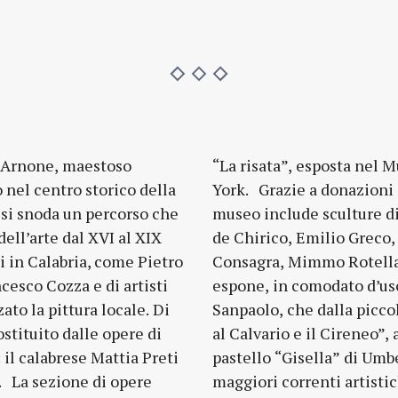
o Arnone, maestoso
of Modern Art di New
 nel centro storico della
cquisti, la raccolta del
i si snoda un percorso che
berto Boccioni, Giorgio
ell’arte dal XVI al XIX
onietta Raphaël, Pietro
i in Calabria, come Pietro
izhan Bassiri. Il museo
cesco Cozza e di artisti
 la collezione Intesa
to la pittura locale. Di
vola raffigurante “Cristo
stituito dalle opere di
uita a Lazzaro Bastiani al
 il calabrese Mattia Preti
o Boccioni ripercorre le
e
l