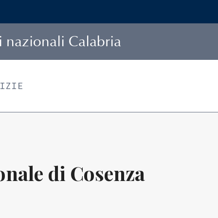
i
n
azionali
C
alabria
TIZIE
onale di Cosenza