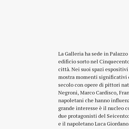
La Galleria ha sede in Palazz
“La risata”, esposta nel Museum 
edificio sorto nel Cinquecento
York. Grazie a donazioni e a
città. Nei suoi spazi espositiv
museo include sculture di Um
mostra momenti significativi d
de Chirico, Emilio Greco, Ant
secolo con opere di pittori nat
Consagra, Mimmo Rotella, B
Negroni, Marco Cardisco, Fran
espone, in comodato d’uso,
napoletani che hanno influenza
Sanpaolo, che dalla piccola ta
grande interesse è il nucleo co
al Calvario e il Cireneo”, attrib
due protagonisti del Seicento:
pastello “Gisella” di Umbert
e il napoletano Luca Giordano. La sezione di oper
maggiori correnti artistiche dal Quattrocento a