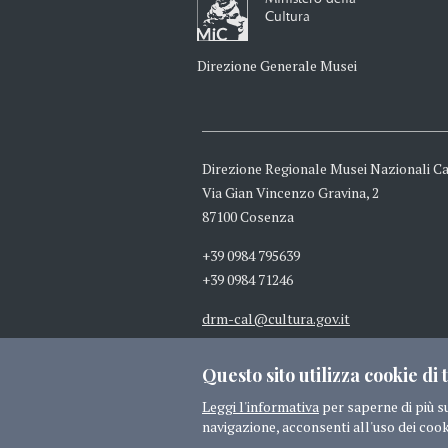
Cultura
Direzione Generale Musei
Direzione Regionale Musei Nazionali Ca
Via Gian Vincenzo Gravina, 2
87100 Cosenza
+39 0984 795639
+39 0984 71246
drm-cal@cultura.gov.it
drm-cal@pec.cultura.gov.it
Questo sito utilizza cookie di t
Leggi l'informativa
per saperne di più s
navigazione, acconsenti all'uso dei cook
© 2016 MIBACT TUTTI I DIRITTI