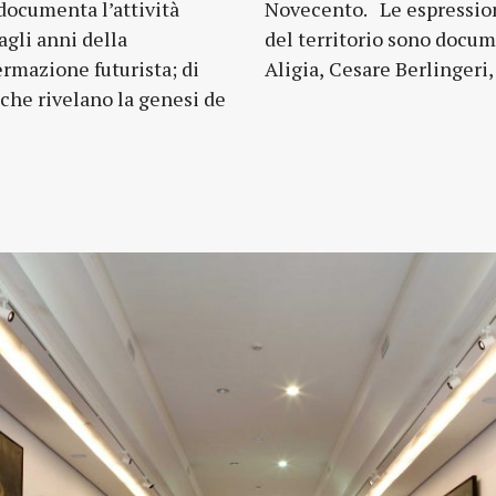
documenta l’attività
stiche contemporanee
agli anni della
e opere di Angelo
ermazione futurista; di
Aligia, Cesare Berlingeri, 
 che rivelano la genesi de