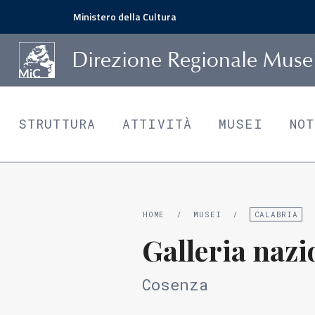
Ministero della Cultura
D
irezione
R
egionale
M
use
STRUTTURA
ATTIVITÀ
MUSEI
NO
HOME
/
MUSEI
/
CALABRIA
Galleria nazi
Cosenza