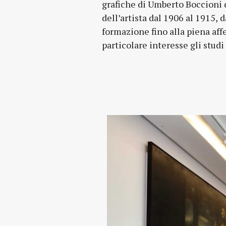
grafiche di Umberto Boccioni 
Novecento. Le espressioni arti
dell’artista dal 1906 al 1915, d
del territorio sono documentate dall
formazione fino alla piena aff
particolare interesse gli studi