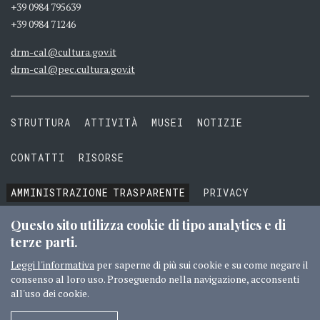
+39 0984 795639
+39 0984 71246
drm-cal@cultura.gov.it
drm-cal@pec.cultura.gov.it
STRUTTURA
ATTIVITÀ
MUSEI
NOTIZIE
CONTATTI
RISORSE
AMMINISTRAZIONE
TRASPARENTE
PRIVACY
COOKIE
TERMINI E CONDIZIONI
Questo sito utilizza cookie di tipo analytics e di
terze parti.
Leggi l'informativa
per saperne di più sui cookie e su come negare il
consenso al loro uso. Proseguendo nella navigazione, acconsenti
© 2016 MIBACT TUTTI I DIRITTI RISERVATI
CREDITI
all'uso dei cookie.
SEGUICI