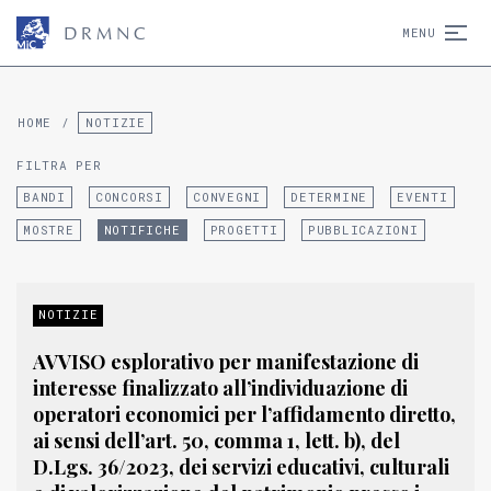
D
R
M
N
C
MENU
HOME
/
NOTIZIE
FILTRA PER
BANDI
CONCORSI
CONVEGNI
DETERMINE
EVENTI
MOSTRE
NOTIFICHE
PROGETTI
PUBBLICAZIONI
NOTIZIE
AVVISO esplorativo per manifestazione di
interesse finalizzato all’individuazione di
operatori economici per l’affidamento diretto,
ai sensi dell’art. 50, comma 1, lett. b), del
D.Lgs. 36/2023, dei servizi educativi, culturali