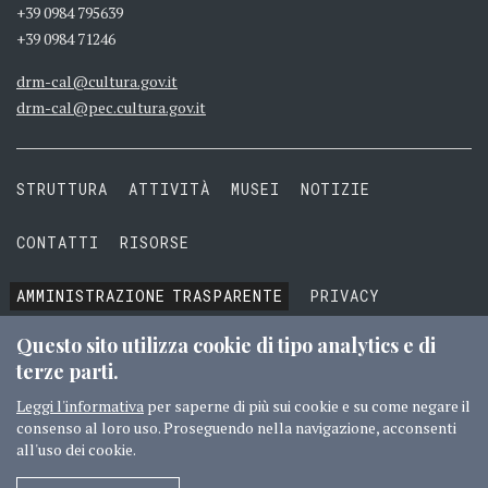
+39 0984 795639
+39 0984 71246
drm-cal@cultura.gov.it
drm-cal@pec.cultura.gov.it
STRUTTURA
ATTIVITÀ
MUSEI
NOTIZIE
CONTATTI
RISORSE
AMMINISTRAZIONE
TRASPARENTE
PRIVACY
COOKIE
TERMINI E CONDIZIONI
Questo sito utilizza cookie di tipo analytics e di
terze parti.
Leggi l'informativa
per saperne di più sui cookie e su come negare il
consenso al loro uso. Proseguendo nella navigazione, acconsenti
© 2016 MIBACT TUTTI I DIRITTI RISERVATI
CREDITI
all'uso dei cookie.
SEGUICI